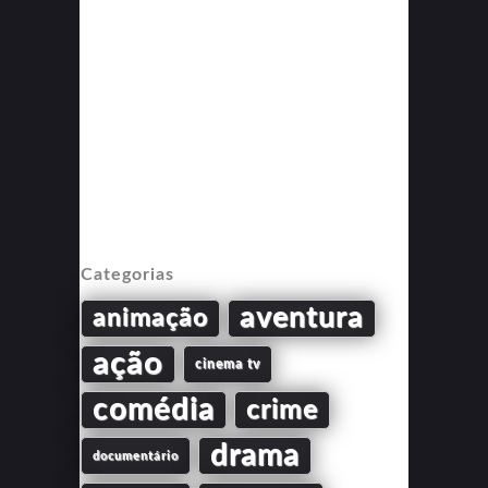
Categorias
aventura
animação
ação
cinema tv
comédia
crime
drama
documentário