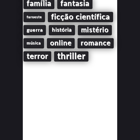
família
fantasia
ficção científica
faroeste
mistério
guerra
história
online
romance
música
thriller
terror