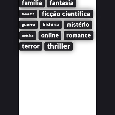
família
fantasia
ficção científica
faroeste
mistério
guerra
história
online
romance
música
thriller
terror