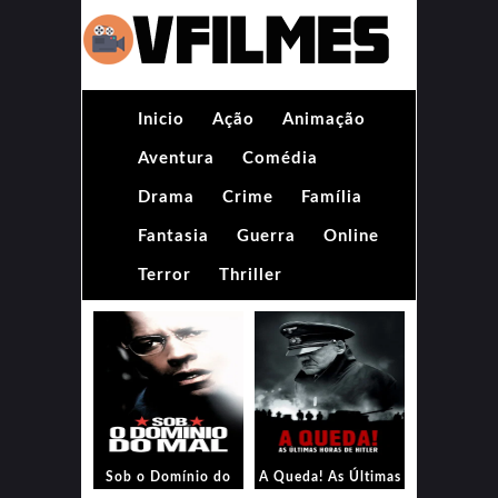
Inicio
Ação
Animação
Aventura
Comédia
Drama
Crime
Família
Fantasia
Guerra
Online
Terror
Thriller
Sob o Domínio do
A Queda! As Últimas
Mal
Horas de Hitler