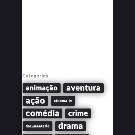
Categorias
aventura
animação
ação
cinema tv
comédia
crime
drama
documentário