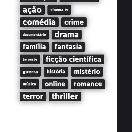
ação
cinema tv
comédia
crime
drama
documentário
família
fantasia
ficção científica
faroeste
mistério
guerra
história
online
romance
música
thriller
terror