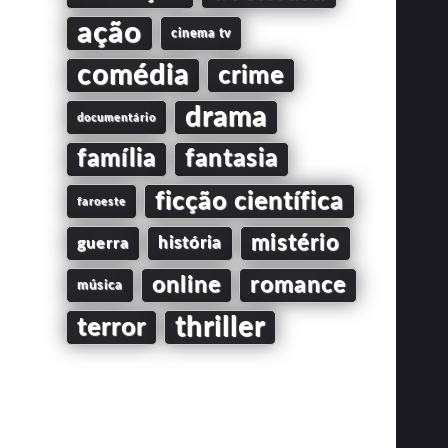
ação
cinema tv
comédia
crime
drama
documentário
família
fantasia
ficção científica
faroeste
mistério
guerra
história
online
romance
música
thriller
terror