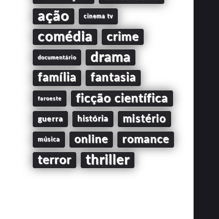
ação
cinema tv
comédia
crime
drama
documentário
família
fantasia
ficção científica
faroeste
mistério
guerra
história
online
romance
música
thriller
terror