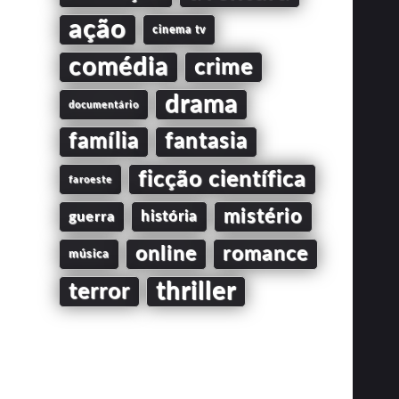
ação
cinema tv
comédia
crime
drama
documentário
família
fantasia
ficção científica
faroeste
mistério
guerra
história
online
romance
música
thriller
terror