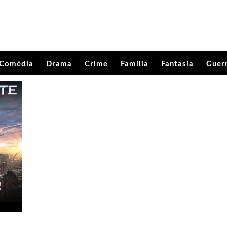
Comédia
Drama
Crime
Família
Fantasia
Guer