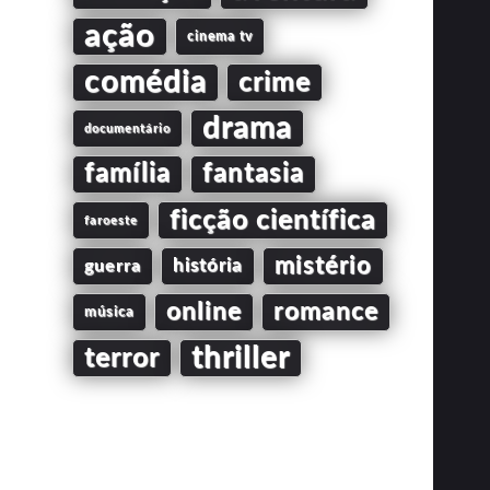
ação
cinema tv
comédia
crime
drama
documentário
família
fantasia
ficção científica
faroeste
mistério
guerra
história
online
romance
música
thriller
terror