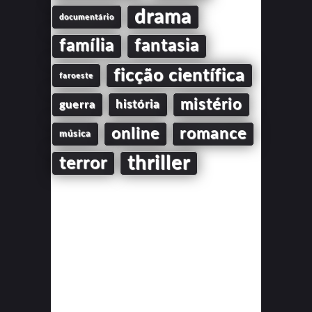
drama
documentário
família
fantasia
ficção científica
faroeste
mistério
guerra
história
online
romance
música
thriller
terror