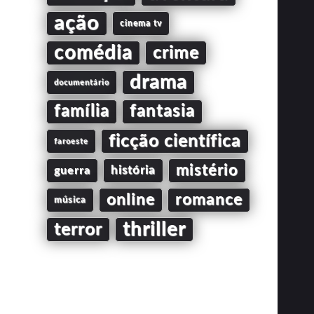
ação
cinema tv
comédia
crime
drama
documentário
família
fantasia
ficção científica
faroeste
mistério
guerra
história
online
romance
música
thriller
terror