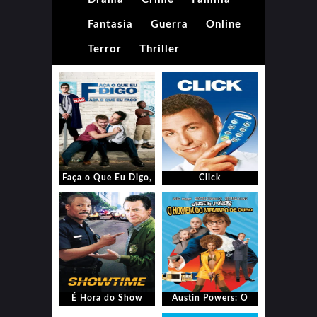
Fantasia
Guerra
Online
Terror
Thriller
Faça o Que Eu Digo,
Click
Não Faça o Que Eu
Faço
É Hora do Show
Austin Powers: O
Homem do Membro