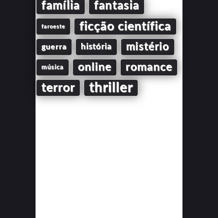
família
fantasia
ficção científica
faroeste
mistério
guerra
história
online
romance
música
thriller
terror