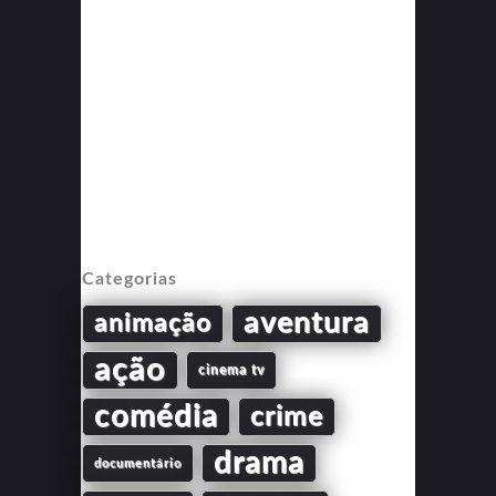
Categorias
aventura
animação
ação
cinema tv
comédia
crime
drama
documentário