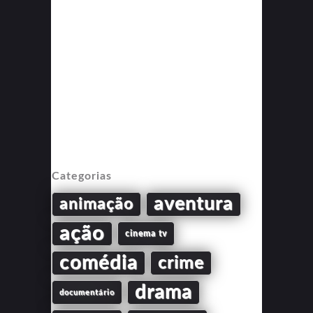
Categorias
aventura
animação
ação
cinema tv
comédia
crime
drama
documentário