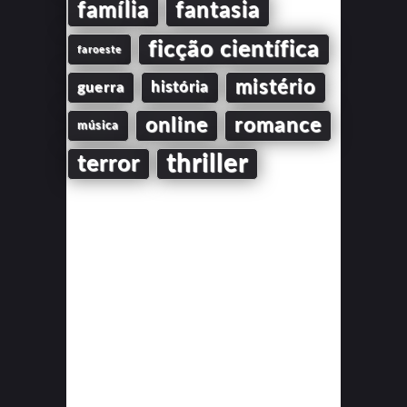
família
fantasia
ficção científica
faroeste
mistério
guerra
história
online
romance
música
thriller
terror