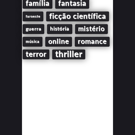
família
fantasia
ficção científica
faroeste
mistério
guerra
história
online
romance
música
thriller
terror