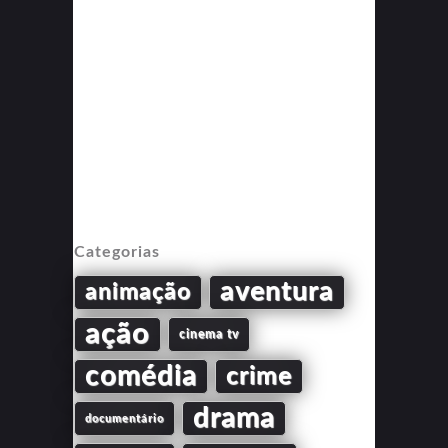
Categorias
aventura
animação
ação
cinema tv
comédia
crime
drama
documentário