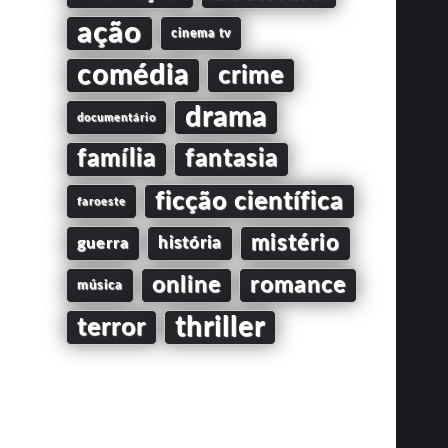
ação
cinema tv
comédia
crime
drama
documentário
família
fantasia
ficção científica
faroeste
mistério
guerra
história
online
romance
música
thriller
terror