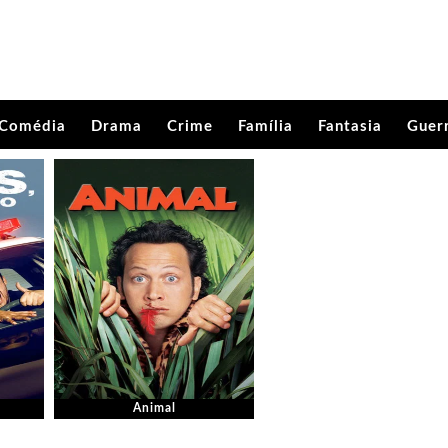
Comédia
Drama
Crime
Família
Fantasia
Guer
o
Animal