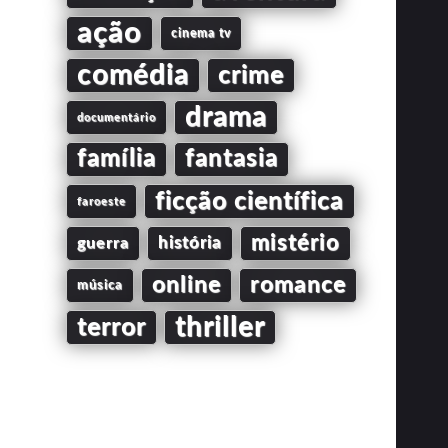
ação
cinema tv
comédia
crime
drama
documentário
família
fantasia
ficção científica
faroeste
mistério
guerra
história
online
romance
música
thriller
terror