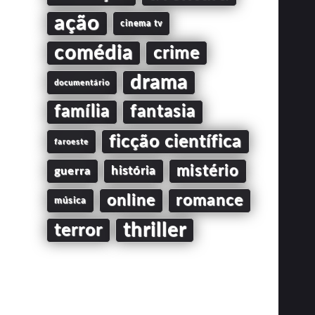
ação
cinema tv
comédia
crime
drama
documentário
família
fantasia
ficção científica
faroeste
mistério
guerra
história
online
romance
música
thriller
terror