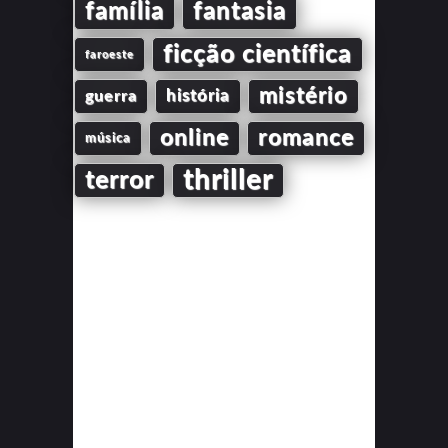
família
fantasia
ficção científica
faroeste
mistério
guerra
história
online
romance
música
thriller
terror