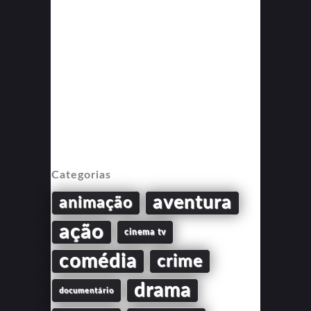
Categorias
aventura
animação
ação
cinema tv
comédia
crime
drama
documentário