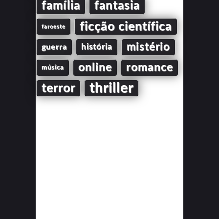
família
fantasia
ficção científica
faroeste
mistério
guerra
história
online
romance
música
thriller
terror