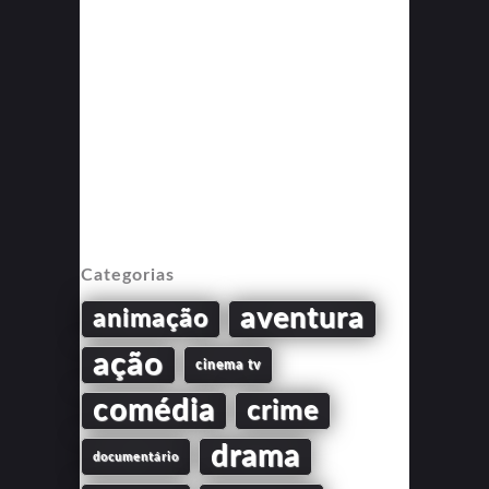
Categorias
aventura
animação
ação
cinema tv
comédia
crime
drama
documentário