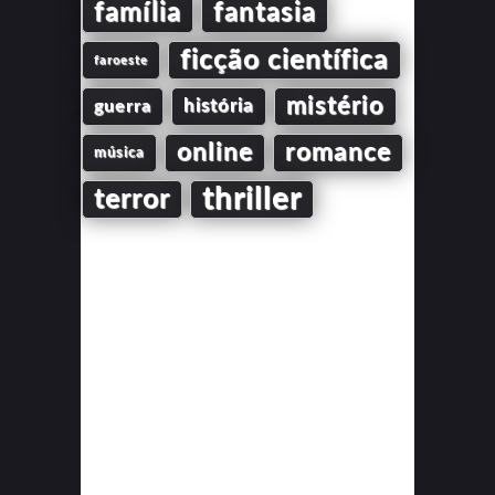
família
fantasia
ficção científica
faroeste
mistério
guerra
história
online
romance
música
thriller
terror