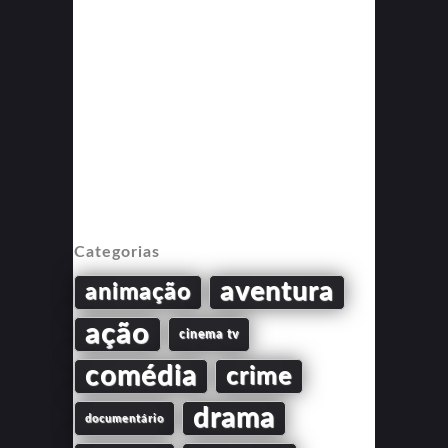
Categorias
aventura
animação
ação
cinema tv
comédia
crime
drama
documentário