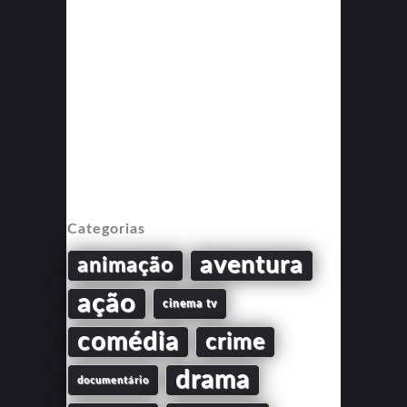
Categorias
aventura
animação
ação
cinema tv
comédia
crime
drama
documentário