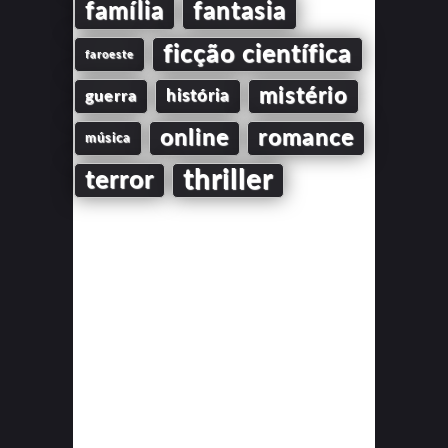
família
fantasia
ficção científica
faroeste
mistério
guerra
história
online
romance
música
thriller
terror