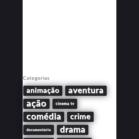
Categorias
aventura
animação
ação
cinema tv
comédia
crime
drama
documentário