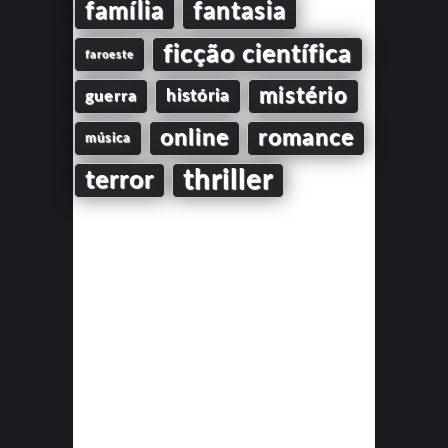
família
fantasia
ficção científica
faroeste
mistério
guerra
história
online
romance
música
thriller
terror