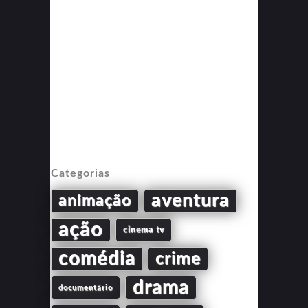
Categorias
aventura
animação
ação
cinema tv
comédia
crime
drama
documentário