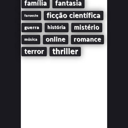
família
fantasia
ficção científica
faroeste
mistério
guerra
história
online
romance
música
thriller
terror