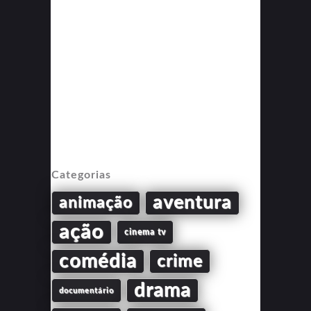
Categorias
aventura
animação
ação
cinema tv
comédia
crime
drama
documentário