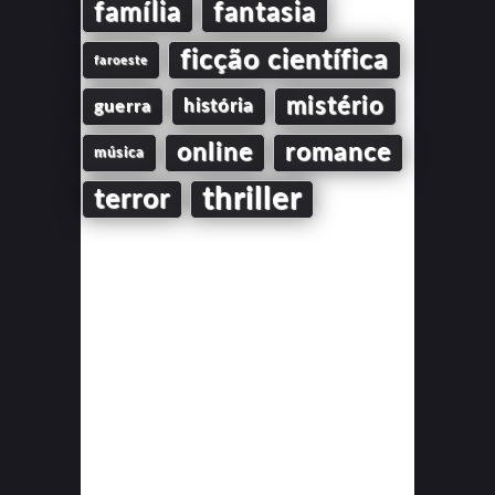
família
fantasia
ficção científica
faroeste
mistério
guerra
história
online
romance
música
thriller
terror