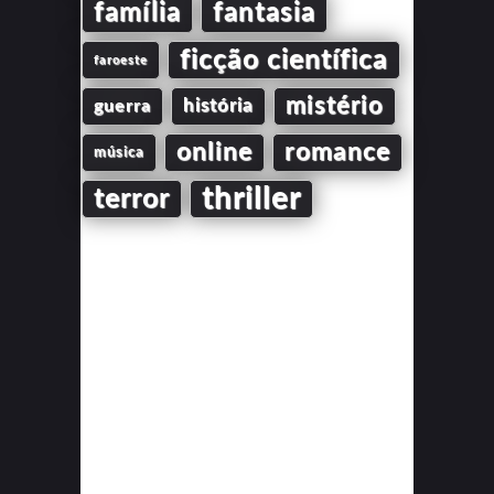
família
fantasia
ficção científica
faroeste
mistério
guerra
história
online
romance
música
thriller
terror