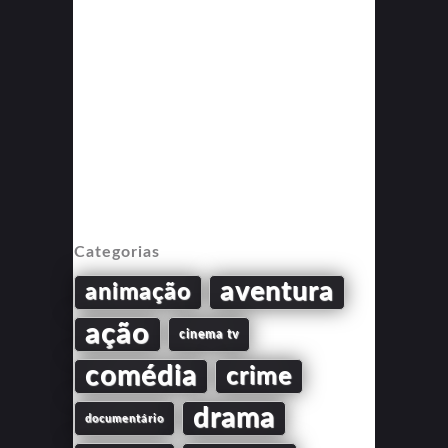
Categorias
aventura
animação
ação
cinema tv
comédia
crime
drama
documentário