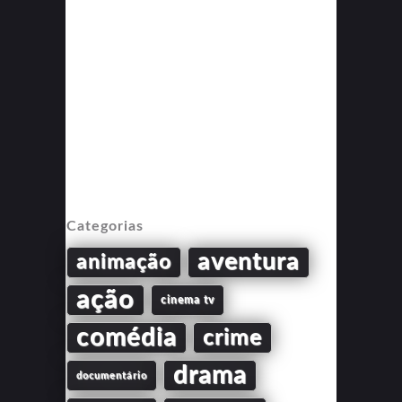
Categorias
aventura
animação
ação
cinema tv
comédia
crime
drama
documentário