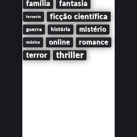
família
fantasia
ficção científica
faroeste
mistério
guerra
história
online
romance
música
thriller
terror