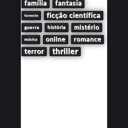
família
fantasia
ficção científica
faroeste
mistério
guerra
história
online
romance
música
thriller
terror