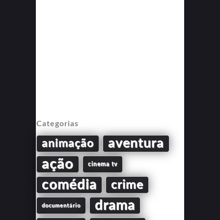
Categorias
aventura
animação
ação
cinema tv
comédia
crime
drama
documentário