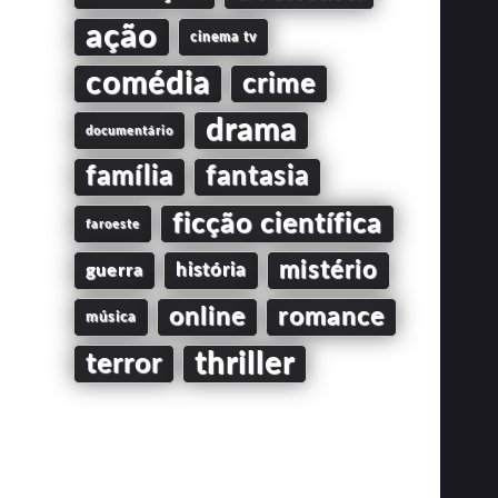
ação
cinema tv
comédia
crime
drama
documentário
família
fantasia
ficção científica
faroeste
mistério
guerra
história
online
romance
música
thriller
terror