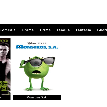
Comédia
Drama
Crime
Família
Fantasia
Guer
o
Monstros S.A.