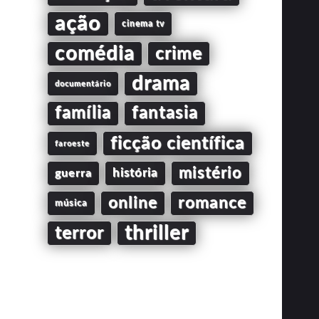
ação
cinema tv
comédia
crime
drama
documentário
família
fantasia
ficção científica
faroeste
mistério
guerra
história
online
romance
música
thriller
terror