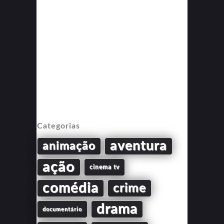
Categorias
aventura
animação
ação
cinema tv
comédia
crime
drama
documentário