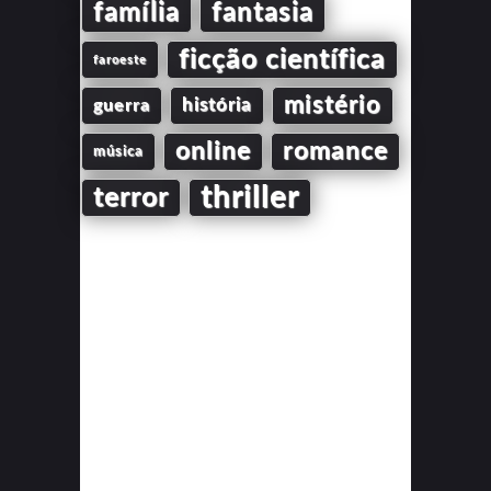
família
fantasia
ficção científica
faroeste
mistério
guerra
história
online
romance
música
thriller
terror