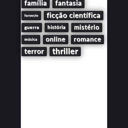
família
fantasia
ficção científica
faroeste
mistério
guerra
história
online
romance
música
thriller
terror