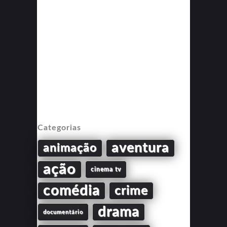
Categorias
aventura
animação
ação
cinema tv
comédia
crime
drama
documentário