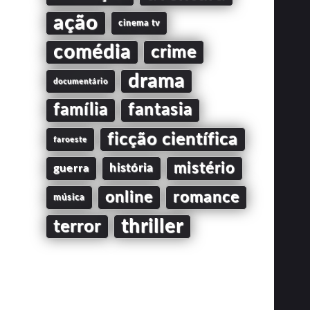
ação
cinema tv
comédia
crime
drama
documentário
família
fantasia
ficção científica
faroeste
mistério
guerra
história
online
romance
música
thriller
terror