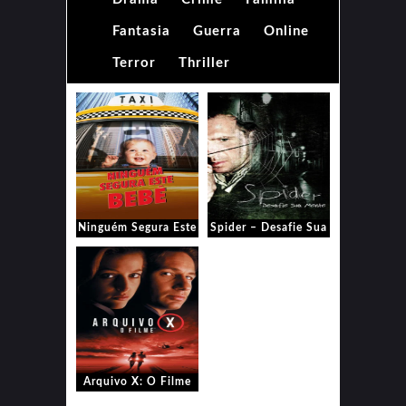
Fantasia
Guerra
Online
Terror
Thriller
Ninguém Segura Este
Spider – Desafie Sua
Bebê
Mente
Arquivo X: O Filme