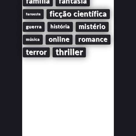
família
fantasia
ficção científica
faroeste
mistério
guerra
história
online
romance
música
thriller
terror