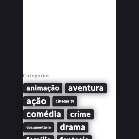
Categorias
aventura
animação
ação
cinema tv
comédia
crime
drama
documentário