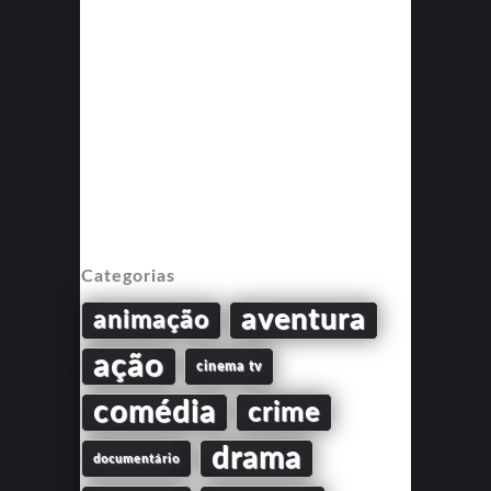
Categorias
aventura
animação
ação
cinema tv
comédia
crime
drama
documentário