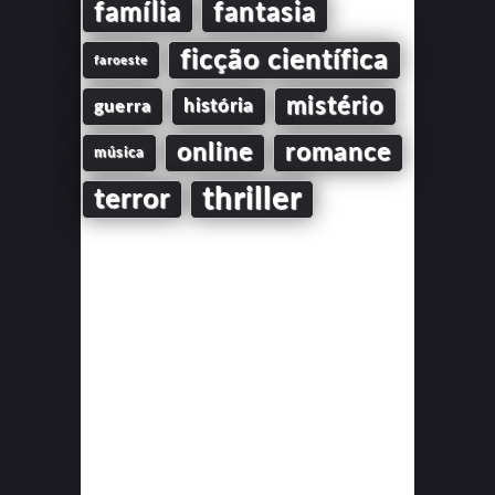
família
fantasia
ficção científica
faroeste
mistério
guerra
história
online
romance
música
thriller
terror