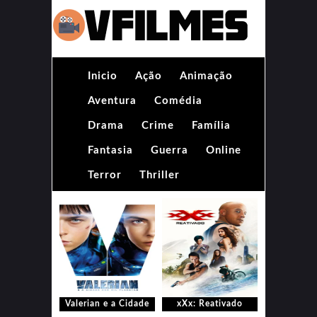
Inicio
Ação
Animação
Aventura
Comédia
Drama
Crime
Família
Fantasia
Guerra
Online
Terror
Thriller
Valerian e a Cidade
xXx: Reativado
dos Mil Planetas