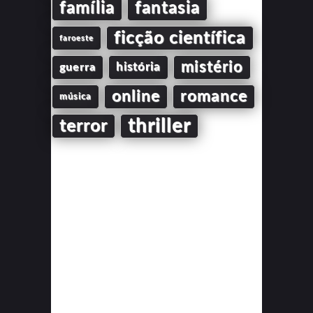
família
fantasia
ficção científica
faroeste
mistério
guerra
história
online
romance
música
thriller
terror