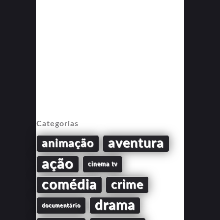
Categorias
aventura
animação
ação
cinema tv
comédia
crime
drama
documentário