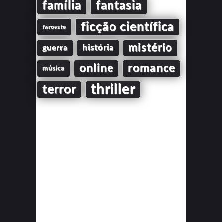
família
fantasia
ficção científica
faroeste
mistério
guerra
história
online
romance
música
thriller
terror