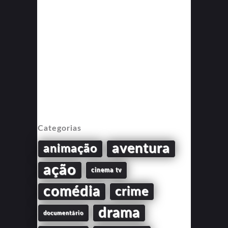
Categorias
aventura
animação
ação
cinema tv
comédia
crime
drama
documentário