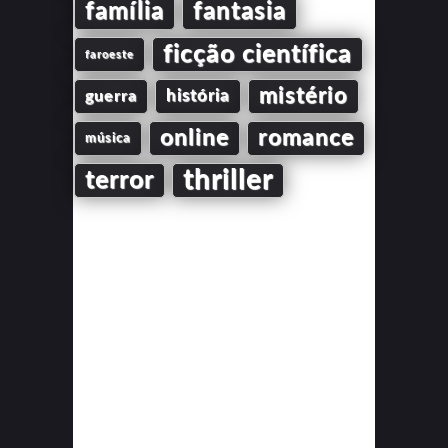
família
fantasia
ficção científica
faroeste
mistério
guerra
história
online
romance
música
thriller
terror