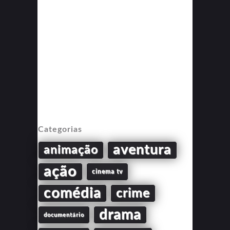
Categorias
aventura
animação
ação
cinema tv
comédia
crime
drama
documentário