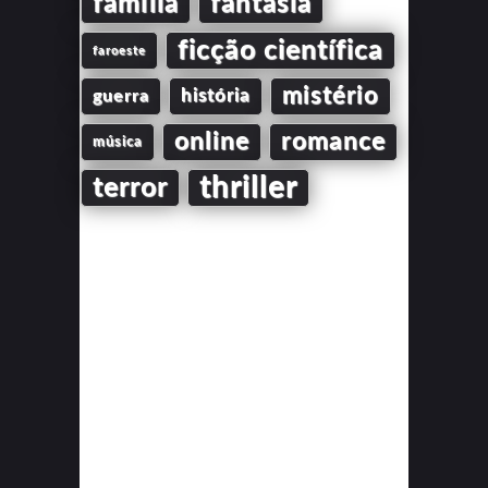
família
fantasia
ficção científica
faroeste
mistério
guerra
história
online
romance
música
thriller
terror