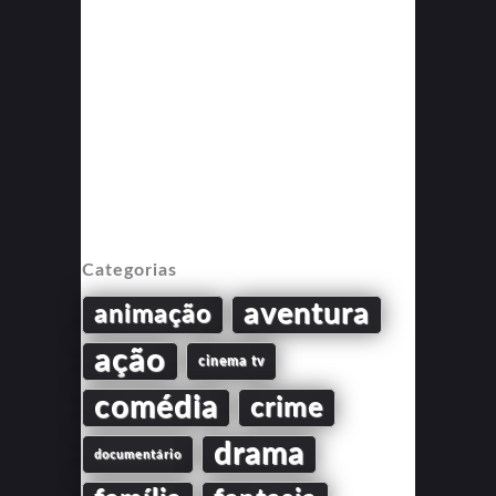
Categorias
aventura
animação
ação
cinema tv
comédia
crime
drama
documentário