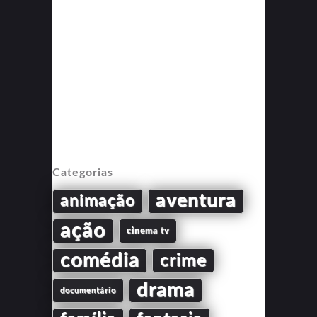
Categorias
aventura
animação
ação
cinema tv
comédia
crime
drama
documentário