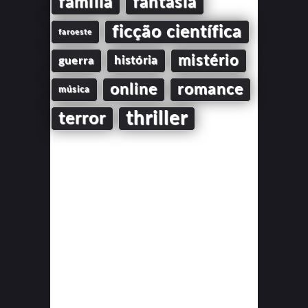
família
fantasia
ficção científica
faroeste
mistério
guerra
história
online
romance
música
thriller
terror