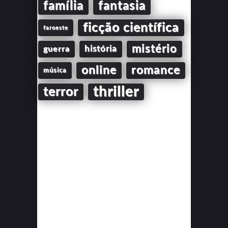
família
fantasia
ficção científica
faroeste
mistério
guerra
história
online
romance
música
thriller
terror