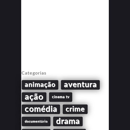
Categorias
aventura
animação
ação
cinema tv
comédia
crime
drama
documentário