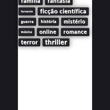
família
fantasia
ficção científica
faroeste
mistério
guerra
história
online
romance
música
thriller
terror