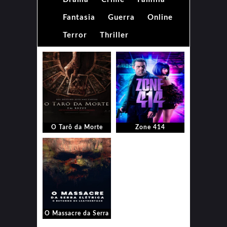
Fantasia
Guerra
Online
Terror
Thriller
O Tarô da Morte
Zone 414
O Massacre da Serra
Elétrica: O Retorno