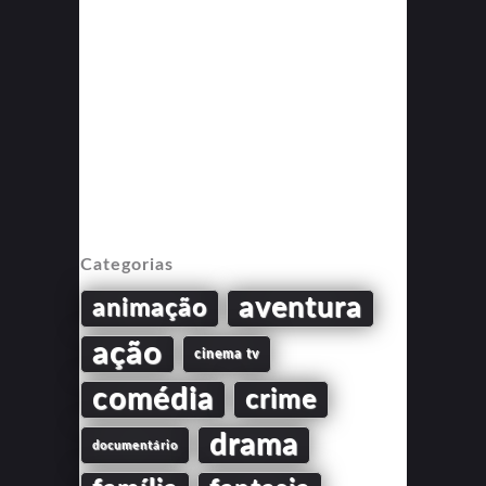
Categorias
aventura
animação
ação
cinema tv
comédia
crime
drama
documentário