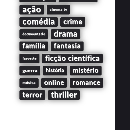
ação
cinema tv
comédia
crime
drama
documentário
família
fantasia
ficção científica
faroeste
mistério
guerra
história
online
romance
música
thriller
terror