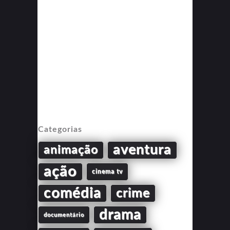
Categorias
aventura
animação
ação
cinema tv
comédia
crime
drama
documentário