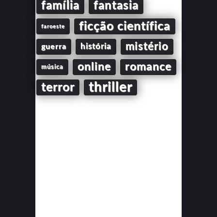
família
fantasia
ficção científica
faroeste
mistério
guerra
história
online
romance
música
thriller
terror