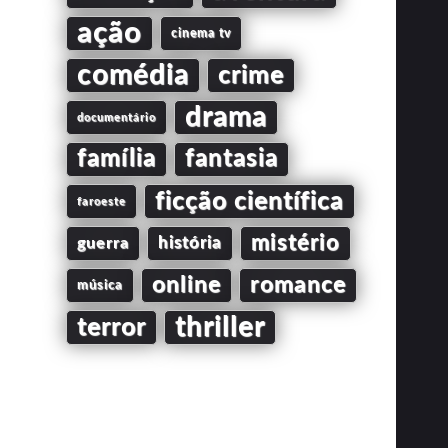
ação
cinema tv
comédia
crime
drama
documentário
família
fantasia
ficção científica
faroeste
mistério
guerra
história
online
romance
música
thriller
terror