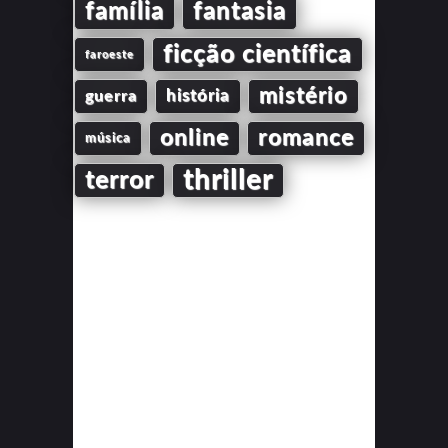
família
fantasia
ficção científica
faroeste
mistério
guerra
história
online
romance
música
thriller
terror