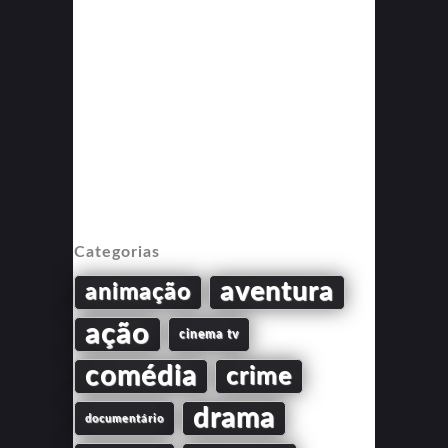
Categorias
aventura
animação
ação
cinema tv
comédia
crime
drama
documentário