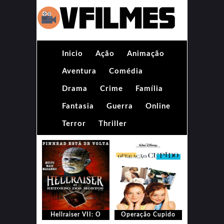
Inicio
Ação
Animação
Aventura
Comédia
Drama
Crime
Família
Fantasia
Guerra
Online
Terror
Thriller
Hellraiser VII: O
Operação Cupido
Retorno dos Mortos