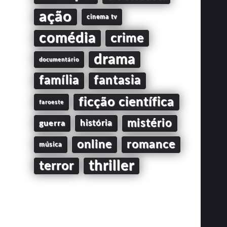
ação
cinema tv
comédia
crime
drama
documentário
família
fantasia
ficção científica
faroeste
mistério
guerra
história
online
romance
música
thriller
terror