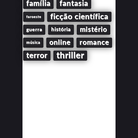
família
fantasia
ficção científica
faroeste
mistério
guerra
história
online
romance
música
thriller
terror