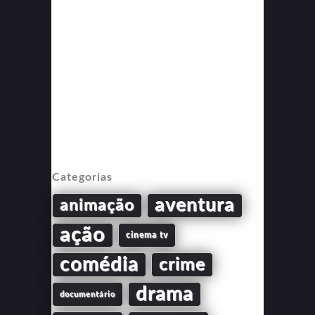
Categorias
aventura
animação
ação
cinema tv
comédia
crime
drama
documentário