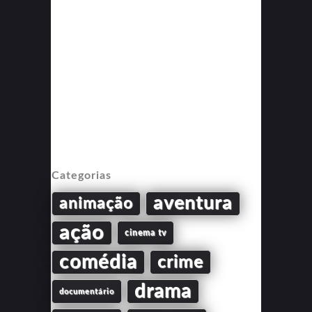
Categorias
aventura
animação
ação
cinema tv
comédia
crime
drama
documentário