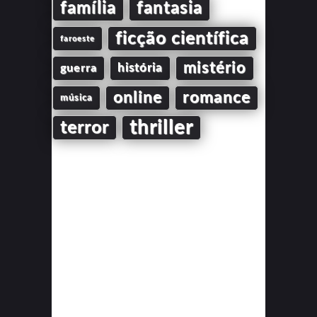
família
fantasia
ficção científica
faroeste
mistério
guerra
história
online
romance
música
thriller
terror