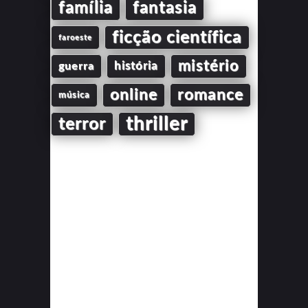
família
fantasia
ficção científica
faroeste
mistério
guerra
história
online
romance
música
thriller
terror