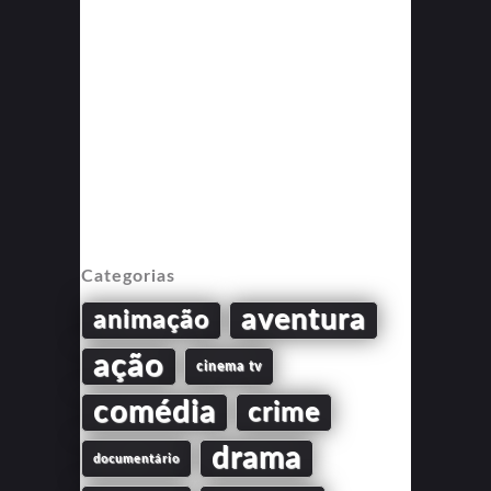
Categorias
aventura
animação
ação
cinema tv
comédia
crime
drama
documentário