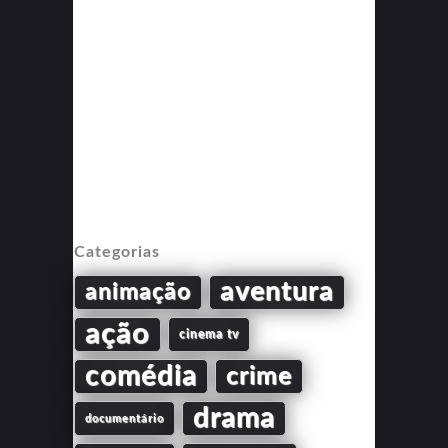
Categorias
aventura
animação
ação
cinema tv
comédia
crime
drama
documentário