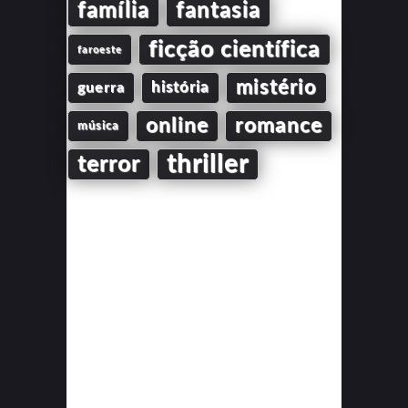
família
fantasia
ficção científica
faroeste
mistério
guerra
história
online
romance
música
thriller
terror