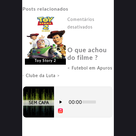
Posts relacionados
Comentários
em
desativados
Toy
Story
O que achou
2
do filme ?
Toy Story 2
<
Futebol em Apuros
-
Clube da Luta
>