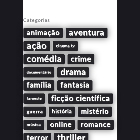
Categorias
aventura
animação
ação
cinema tv
comédia
crime
drama
documentário
família
fantasia
ficção científica
faroeste
mistério
guerra
história
online
romance
música
thriller
terror