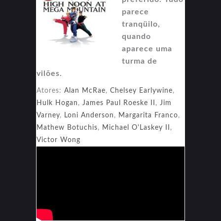
parece
tranqüilo,
quando
aparece uma
turma de
vilões.
Atores:
Alan McRae
,
Chelsey Earlywine
,
Hulk Hogan
,
James Paul Roeske II
,
Jim
Varney
,
Loni Anderson
,
Margarita Franco
,
Mathew Botuchis
,
Michael O'Laskey II
,
Victor Wong